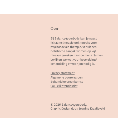
Over
Bij Balance4yourbody kun je naast
lichaamstherapie ook terecht voor
psychosociale therapie. Vanuit een
holistische aanpak worden op vijf
niveaus gekeken naar de mens.
Samen
bekijken we wat voor begeleiding/
behandeling er voor jou nodig is.
Privac
y statement
Algemene vo
orwaarden
Behandeloveree
nkomst
CAT-cliëntendossier
© 2026 Balance4yourbody.
Graphic Design door:
Jeanine Kraaijeveld