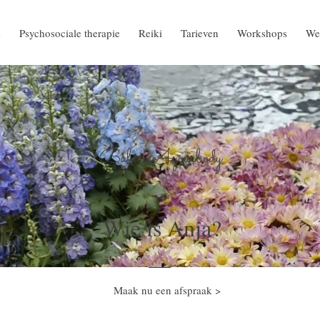
e
Psychosociale therapie
Reiki
Tarieven
Workshops
We
Balance4yourbody
Wie is Anja?
Maak nu een afspraak >