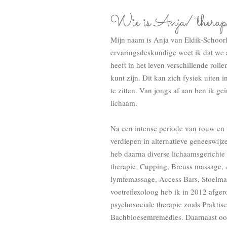
Wie is Anja/ thera
Mijn naam is Anja van Eldik-Schoor
ervaringsdeskundige weet ik dat we 
heeft in het leven verschillende rolle
kunt zijn. Dit kan zich fysiek uiten 
te zitten. Van jongs af aan ben ik ge
lichaam.
Na een intense periode van rouw en v
verdiepen in alternatieve geneeswijze
heb daarna diverse lichaamsgerichte
therapie, Cupping, Breuss massage,
lymfemassage, Access Bars, Stoelma
voetreflexoloog heb ik in 2012 afger
psychosociale therapie zoals Prakti
Bachbloesemremedies. Daarnaast ook