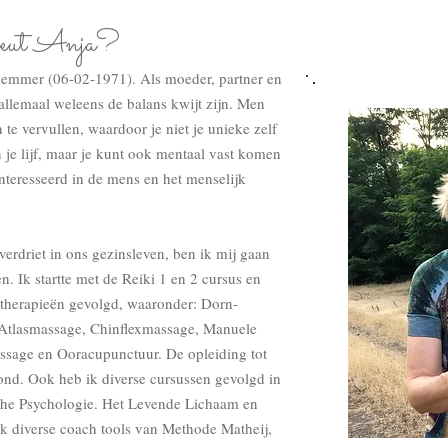
peut Anja?
lemmer (06-02-1971). Als moeder, partner en
allemaal weleens de balans kwijt zijn. Men
n te vervullen, waardoor je niet je unieke zelf
in je lijf, maar je kunt ook mentaal vast komen
ïnteresseerd in de mens en het menselijk
erdriet in ons gezinsleven, ben ik mij gaan
n. Ik startte met de Reiki 1 en 2 cursus en
 therapieën gevolgd, waaronder: Dorn-
 Atlasmassage, Chinflexmassage, Manuele
ssage en Ooracupunctuur. De opleiding tot
ond. Ook heb ik diverse cursussen gevolgd in
sche Psychologie. Het Levende Lichaam en
 diverse coach tools van Methode Matheij,