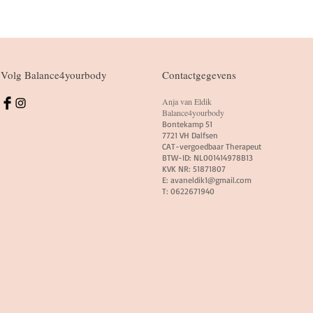
Volg Balance4yourbody
Contactgegevens
Anja van Eldik
Balance4yourbody
Bontekamp 51
7721 VH Dalfsen
CAT-vergoedbaar Therapeut
BTW-ID: NL001414978B13
KVK NR:
51871807
E:
avaneldik1@gmail.co
m
T: 0622671940